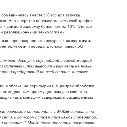
 объединилась вместе с Cisco для запуска
юза. Нео-оператор переместил весь свой трафик
ь и снизило задержку более чем на 10%. Это все
шими революционными технологиями.
остью перераспределять ресурсы и развертывать
егментация сети и передача голоса поверх 5G
же имеют доступ к крупнейшей и самой мощной
ый облачный шлюз выводит нашу сеть на новый
елей и предприятий по всей стране, а также
и в облаке, на периферии и в центрах обработки
ся немедленным преимуществом для клиентов,
приводит нас к меньшим задержкам и расширенным
атегические отношения с T-Mobile основаны на
п сети, к которому стремится каждый оператор.
 и позволит T-Mobile тестировать и поставлять