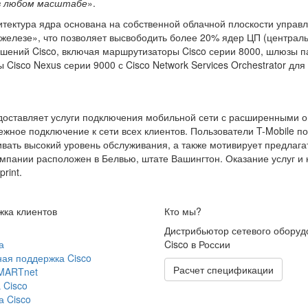
 в любом масштабе
».
тектура ядра основана на собственной облачной плоскости управ
 железе», что позволяет высвободить более 20% ядер ЦП (централ
шений Cisco, включая маршрутизаторы Cisco серии 8000, шлюзы 
Cisco Nexus серии 9000 с Cisco Network Services Orchestrator для
едоставляет услуги подключения мобильной сети с расширенными о
жное подключение к сети всех клиентов. Пользователи T-Mobile п
вать высокий уровень обслуживания, а также мотивирует предлаг
мпании расположен в Белвью, штате Вашингтон. Оказание услуг и
rint.
ка клиентов
Кто мы?
Дистрибьютор сетевого оборуд
а
Cisco в России
ая поддержка Cisco
Расчет спецификации
SMARTnet
 Cisco
 Cisco