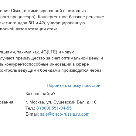
ления Cisco, оптимизированной с помощью
ьного процессора). Конвергентное базовое решение
пакетного ядра 5G и 4G, унифицированную
 полной автоматизации стека.
пциями, такими как, 4G(LTE) и новую
олучают преимущество за счет оптимальной цены и
ать конкурентоспособные инновации в сфере
 контроль ведущими брендами производится через
Перейти к списку новостей
Как нас найти?
ования
г. Москва, ул. Сущевский Вал, д. 16
Тел.:
8 (800) 551-94-55
E-mail:
sale@cisco-russia.ru.com