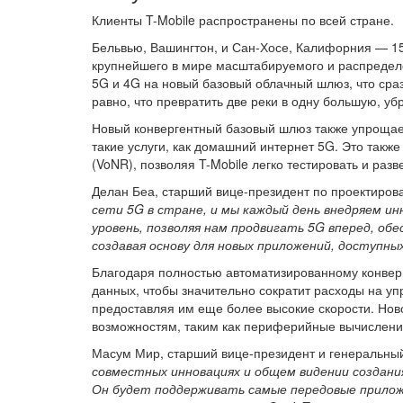
Клиенты T-Mobile распространены по всей стране.
Бельвью, Вашингтон, и Сан-Хосе, Калифорния — 15 
крупнейшего в мире масштабируемого и распредел
5G и 4G на новый базовый облачный шлюз, что сраз
равно, что превратить две реки в одну большую, у
Новый конвергентный базовый шлюз также упрощает
такие услуги, как домашний интернет 5G. Это также
(VoNR), позволяя T-Mobile легко тестировать и раз
Делан Беа, старший вице-президент по проектирован
сети 5G в стране, и мы каждый день внедряем и
уровень, позволяя нам продвигать 5G вперед, об
создавая основу для новых приложений, доступны
Благодаря полностью автоматизированному конверг
данных, чтобы значительно сократит расходы на 
предоставляя им еще более высокие скорости. Нов
возможностям, таким как периферийные вычислени
Масум Мир, старший вице-президент и генеральный д
совместных инновациях и общем видении создани
Он будет поддерживать самые передовые прилож