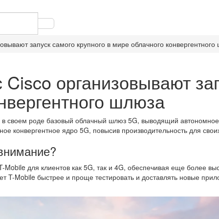
изовывают запуск самого крупного в мире облачного конвергентного
с Cisco организовывают за
онвергентного шлюза
ый в своем роде базовый облачный шлюз 5G, выводящий автономное 
ное конвергентное ядро 5G, повысив производительность для своих
 внимание?
T-Mobile для клиентов как 5G, так и 4G, обеспечивая еще более в
ет T-Mobile быстрее и проще тестировать и доставлять новые при