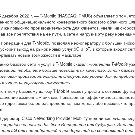
декабря 2022 г. — T-Mobile (NASDAQ: TMUS) объявляет о том, что
енного общенационального конвергентного базового облачного шл
у же повысило производительность для клиентов, увеличив скорост
брав все препятствия на ее пути, а затем нагрузив эту реку новей
 операции для T-Mobile, позволяя нео-оператору с большей гибк
 ускорит выход на рынок новых услуг 5G и IoT, в которые входят с
вертывать новые возможности в масштабе.
ию базовой сети и услуг в T-Mobile сказал: «
Клиенты T-Mobile у
нновации, чтобы еще больше повысить их качество. Этот базов
еспечивая производительность следующего уровня для потребит
х в сетях следующего поколения
».
ентному базовому шлюзу T-Mobile может упростить сетевые функци
управление жизненным циклом. Повышенная эффективность являет
ое ядро также более распределено, чем когда-либо прежде, что 
я.
иректор Cisco Networking Provider Mobility поделился: «
Наши стр
я передового опыта для 5G и Интернета для будущего. Это ти
ения 5G для потребителей и предприятий на сегодняшний день