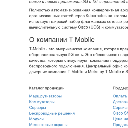
новые и новые приложения 5G и IoT с простотой
Полностью автоматизированная конвергентная архи
организованных контейнеров Kubernetes на «голом
использует широкий набор флагманских сетевых ре
вычислительную систему Cisco (UCS) и коммутаторы 
О компании T-Mobile
T-Mobile - это американская компания, которая пр
общенациональную 5G сеть. Это обеспечивает наде
качества, которые стимулируют компанию поддержи
беспроводного подключения. Центральный офис ко
дочерние компании T-Mobile и Metro by T-Mobile и Sp
Каталог продукции
Поддерж
Маршрутизаторы
Оплата
Коммутаторы
Доставк
Серверы
Сервисн
Беспроводные решения
Cisco 
Модули
Цена на
Межсетевые экраны
Продажа