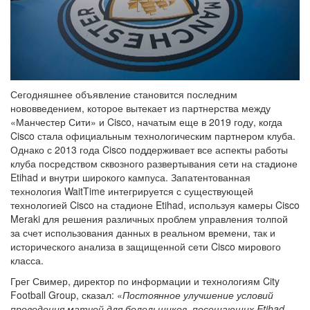
Сегодняшнее объявление становится последним
нововведением, которое вытекает из партнерства между
«Манчестер Сити» и Cisco, начатым еще в 2019 году, когда
Cisco стала официальным технологическим партнером клуба.
Однако с 2013 года Cisco поддерживает все аспекты работы
клуба посредством сквозного развертывания сети на стадионе
Etihad и внутри широкого кампуса. Запатентованная
технология WaitTime интегрируется с существующей
технологией Cisco на стадионе Etihad, используя камеры Cisco
Meraki для решения различных проблем управления толпой
за счет использования данных в реальном времени, так и
исторического анализа в защищенной сети Cisco мирового
класса.
Грег Свимер, директор по информации и технологиям City
Football Group, сказал: «
Постоянное улучшение условий
проведения матчей для болельщиков, посещающих Etihad