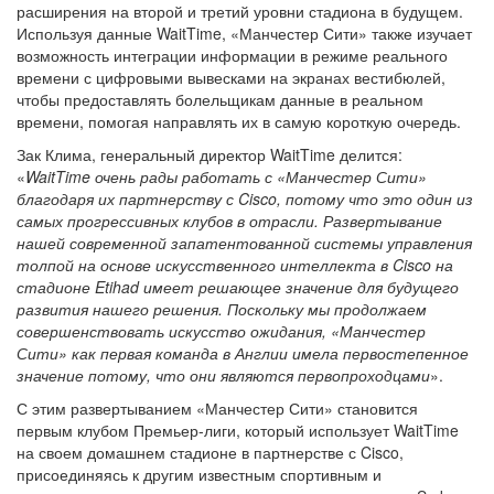
расширения на второй и третий уровни стадиона в будущем.
Используя данные WaitTime, «Манчестер Сити» также изучает
возможность интеграции информации в режиме реального
времени с цифровыми вывесками на экранах вестибюлей,
чтобы предоставлять болельщикам данные в реальном
времени, помогая направлять их в самую короткую очередь.
Зак Клима, генеральный директор WaitTime делится:
«
WaitTime очень рады работать с «Манчестер Сити»
благодаря их партнерству с Cisco, потому что это один из
самых прогрессивных клубов в отрасли. Развертывание
нашей современной запатентованной системы управления
толпой на основе искусственного интеллекта в Cisco на
стадионе Etihad имеет решающее значение для будущего
развития нашего решения. Поскольку мы продолжаем
совершенствовать искусство ожидания, «Манчестер
Сити» как первая команда в Англии имела первостепенное
значение потому, что они являются первопроходцами
».
С этим развертыванием «Манчестер Сити» становится
первым клубом Премьер-лиги, который использует WaitTime
на своем домашнем стадионе в партнерстве с Cisco,
присоединяясь к другим известным спортивным и