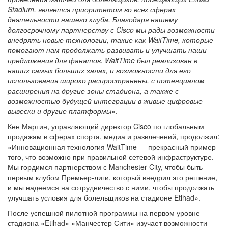
Stadium, является приоритетом во всех сферах
деятельности нашего клуба. Благодаря нашему
долгосрочному партнерству с Cisco мы рады возможности
внедрять новые технологии, такие как WaitTime, которые
помогают нам продолжать развивать и улучшать наши
предложения для фанатов. WaitTime был реализован в
наших самых больших залах, и возможности для его
использования широко распространены, с потенциалом
расширения на другие зоны стадиона, а также с
возможностью будущей интеграции в живые цифровые
вывески и другие платформы
».
Кен Мартин, управляющий директор Cisco по глобальным
продажам в сферах спорта, медиа и развлечений, продолжил:
«Инновационная технология WaitTime — прекрасный пример
того, что возможно при правильной сетевой инфраструктуре.
Мы гордимся партнерством с Manchester City, чтобы быть
первым клубом Премьер-лиги, который внедрил это решение,
и мы надеемся на сотрудничество с ними, чтобы продолжать
улучшать условия для болельщиков на стадионе Etihad».
После успешной пилотной программы на первом уровне
стадиона «Etihad» «Манчестер Сити» изучает возможности