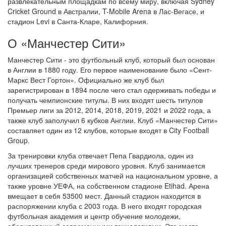
развлекательным площадкам по всему миру, включая Sydney
Cricket Ground в Австралии, T-Mobile Arena в Лас-Вегасе, и
стадион Levi в Санта-Кларе, Калифорния.
О «Манчестер Сити»
Манчестер Сити - это футбольный клуб, который был основан
в Англии в 1880 году. Его первое наименование было «Сент-
Маркс Вест Гортон». Официально же клуб был
зарегистрирован в 1894 после чего стал одерживать победы и
получать чемпионские титулы. В них входят шесть титулов
Премьер лиги за 2012, 2014, 2018, 2019, 2021 и 2022 года, а
также клуб заполучил 6 кубков Англии. Клуб «Манчестер Сити»
составляет один из 12 клубов, которые входят в City Football
Group.
За тренировки клуба отвечает Пепа Гвардиола, один из
лучших тренеров среди мирового уровня. Клуб занимается
организацией собственных матчей на национальном уровне, а
также уровне УЕФА, на собственном стадионе Etihad. Арена
вмещает в себя 53500 мест. Данный стадион находится в
распоряжении клуба с 2003 года. В него входят городская
футбольная академия и центр обучение молодежи,