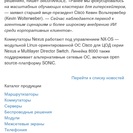
решениях, пишет SiliconANGLE. «
Ранее мы фокусировались
на масштабных обучающих кластерах для гиперскейлеров
,
— заявил старший вице-президент Cisco Кевин Вольтервебер
(Kevin Wolterweber). —
Сейчас наблюдается переход к
агентным сценариям и более широкому внедрению ИИ
среди корпоративных клиентов
».
Коммутаторы Nexus работают под управлением NX-OS —
модульной Linux-ориентированной ОС Cisco для ЦОД серии
Nexus и Multilayer Director Switch. Линейка 8000 также
поддерживает альтернативные сетевые ОС, включая open
source-платформу SONiC.
Перейти к списку новостей
Каталог продукции
Маршрутизаторы
Коммутаторы
Серверы
Беспроводные решения
Модули
Межсетевые экраны
Телефония