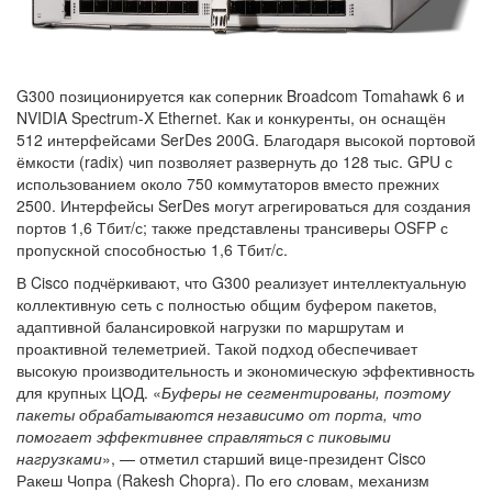
G300 позиционируется как соперник Broadcom Tomahawk 6 и
NVIDIA Spectrum-X Ethernet. Как и конкуренты, он оснащён
512 интерфейсами SerDes 200G. Благодаря высокой портовой
ёмкости (radix) чип позволяет развернуть до 128 тыс. GPU с
использованием около 750 коммутаторов вместо прежних
2500. Интерфейсы SerDes могут агрегироваться для создания
портов 1,6 Тбит/с; также представлены трансиверы OSFP с
пропускной способностью 1,6 Тбит/с.
В Cisco подчёркивают, что G300 реализует интеллектуальную
коллективную сеть с полностью общим буфером пакетов,
адаптивной балансировкой нагрузки по маршрутам и
проактивной телеметрией. Такой подход обеспечивает
высокую производительность и экономическую эффективность
для крупных ЦОД. «
Буферы не сегментированы, поэтому
пакеты обрабатываются независимо от порта, что
помогает эффективнее справляться с пиковыми
нагрузками
», — отметил старший вице-президент Cisco
Ракеш Чопра (Rakesh Chopra). По его словам, механизм