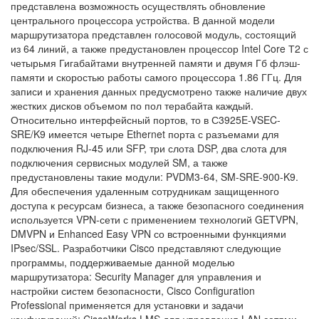
представлена возможность осуществлять обновление
центрального процессора устройства. В данной модели
маршрутизатора представлен голосовой модуль, состоящий
из 64 линий, а также предустановлен процессор Intel Core Т2 с
четырьмя Гигабайтами внутренней памяти и двумя Гб флэш-
памяти и скоростью работы самого процессора 1.86 ГГц. Для
записи и хранения данных предусмотрено также наличие двух
жестких дисков объемом по пол терабайта каждый.
Относительно интерфейсный портов, то в С3925E-VSEC-
SRE/K9 имеется четыре Ethernet порта с разъемами для
подключения RJ-45 или SFP, три слота DSP, два слота для
подключения сервисных модулей SM, а также
предустановлены такие модули: PVDM3-64, SM-SRE-900-K9.
Для обеспечения удаленным сотрудникам защищенного
доступа к ресурсам бизнеса, а также безопасного соединения
используется VPN-сети с применением технологий GETVPN,
DMVPN и Enhanced Easy VPN со встроенными функциями
IPsec/SSL. Разработчики Cisco представляют следующие
программы, поддерживаемые данной моделью
маршрутизатора: Security Manager для управления и
настройки систем безопасности, Cisco Configuration
Professional применяется для установки и задачи