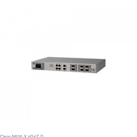
Cisco N520-X-4G4Z-D