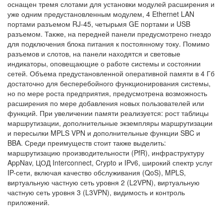
оснащен тремя слотами для установки модулей расширения и
уже одним предустановленным модулем, 4 Ethernet LAN
портами разъемом RJ-45, четырьмя GE портами и USB
разъемом. Также, на передней панели предусмотрено гнездо
для подключения блока питания к постоянному току. Помимо
разъемов и слотов, на панели находятся и световые
индикаторы, оповещающие о работе системы и состоянии
сетей. Объема предустановленной оперативной памяти в 4 Гб
достаточно для бесперебойного функционирования системы,
но по мере роста предприятия, предусмотрена возможность
расширения по мере добавления новых пользователей или
функций. При увеличении памяти реализуется: рост таблицы
маршрутизации, дополнительные экземпляры маршрутизации
и пересылки MPLS VPN и дополнительные функции SBC и
BBA. Среди преимуществ стоит также выделить:
маршрутизацию производительности (PfR), инфраструктуру
AppNav, ЦОД Interconnect, Crypto и IPv6, широкий спектр услуг
IP-сети, включая качество обслуживания (QoS), MPLS,
виртуальную частную сеть уровня 2 (L2VPN), виртуальную
частную сеть уровня 3 (L3VPN), видимость и контроль
приложений.