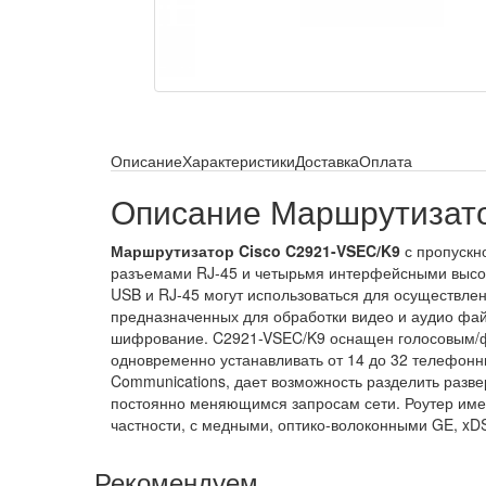
Описание
Характеристики
Доставка
Оплата
Описание Маршрутизато
Маршрутизатор Cisco C2921-VSEC/K9
с пропускн
разъемами RJ-45 и четырьмя интерфейсными высок
USB и RJ-45 могут использоваться для осуществлен
предназначенных для обработки видео и аудио фай
шифрование. C2921-VSEC/K9 оснащен голосовым/ф
одновременно устанавливать от 14 до 32 телефонны
Communications, дает возможность разделить разв
постоянно меняющимся запросам сети. Роутер име
частности, с медными, оптико-волоконными GE, xDS
Рекомендуем