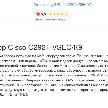
Узнать цену GPL на C2921-VSEC/K9
р Cisco C2921-VSEC/K9
ой способностью до 50 Мб/с, оборудован тремя Ethernet-портами, 
оскоростными портами WAN. В этой модели доступны вспомогател
ия настройки роутера. Данная серия устройств Cisco имеет слоты
лов, систему обработки вызовов, а также оборудована встроенны
аксовым модулем для цифровой обработки сигналов - PVDM3-32
х соединений. Операционная система Cisco IOS, включающая в сво
ертывание ПО и оборудования. Такой механизм позволяет обеспеч
ет модульную конструкцию, которая совместима широким спектром
L, T1/E1 и T3/E3.