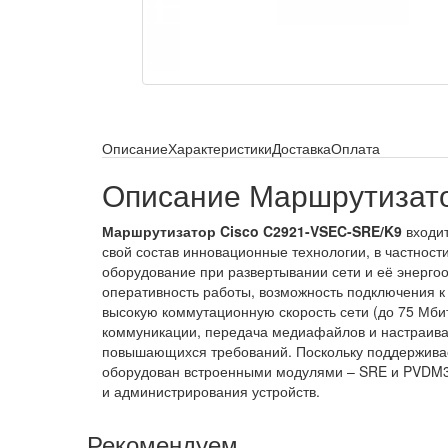
Описание
Характеристики
Доставка
Оплата
Описание Маршрутизат
Маршрутизатор Cisco C2921-VSEC-SRE/K9
входит
свой состав инновационные технологии, в частност
оборудование при развертывании сети и её энерго
оперативность работы, возможность подключения к
высокую коммутационную скорость сети (до 75 Мбит
коммуникации, передача медиафайлов и настраивае
повышающихся требований. Поскольку поддерживае
оборудован встроенными модулями – SRE и PVDM3.
и администрирования устройств.
Рекомендуем