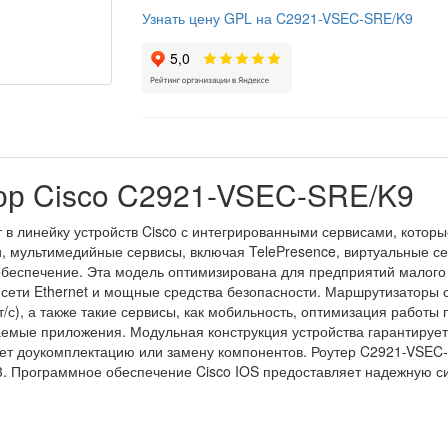
Узнать цену GPL на C2921-VSEC-SRE/K9
ор Cisco C2921-VSEC-SRE/K9
 в линейку устройств Cisco с интегрированными сервисами, котор
и, мультимедийные сервисы, включая TelePresence, виртуальные с
обеспечение. Эта модель оптимизирована для предприятий малого
 сети Ethernet и мощные средства безопасности. Маршрутизаторы 
/с), а также такие сервисы, как мобильность, оптимизация работы
мые приложения. Модульная конструкция устройства гарантирует 
т доукомплектацию или замену компонентов. Роутер C2921-VSEC-
 Программное обеспечение Cisco IOS предоставляет надежную сис