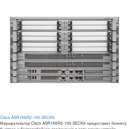
Cisco ASR1K6R2-100-SECK9
Маршрутизатор Cisco ASR1K6R2-100-SECK9 предоставит бизнесу
быстрое и бесперебойное соединение в сети между устройс..