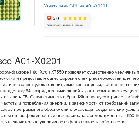
Узнать цену GPL на A01-X0201
sco A01-X0201
орм-факторе Intel Xeon X7550 позволяет существенно увеличить п
нологии и предоставляющих широкий спектр возможностей для пер
ий и позволяет удовлетворить высокие запросы, постоянно возни
ет поддержку 64-разрядных вычислений и дает возможность сущест
ти свыше 4 ГБ. Совместимость с SpeedStep предусматривает гибки
 частоты и потребления энергии, в зависимости от требований за
размер программного обеспечения, благодаря созданию виртуальн
 этом его эффективность и безопасность. Совместимость с Turbo B
, что значительно увеличивает эффективность работы сети.