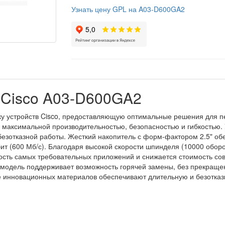
Узнать цену GPL на A03-D600GA2
 Cisco A03-D600GA2
ку устройств Cisco, предоставляющую оптимальные решения для пе
с максимальной производительностью, безопасностью и гибкостью. 
безотказной работы. Жесткий накопитель с форм-фактором 2.5" о
т (600 Мб/с). Благодаря высокой скорости шпинделя (10000 оборо
ть самых требовательных приложений и снижается стоимость сов
модель поддерживает возможность горячей замены, без прекращен
 инновационных материалов обеспечивают длительную и безотказ