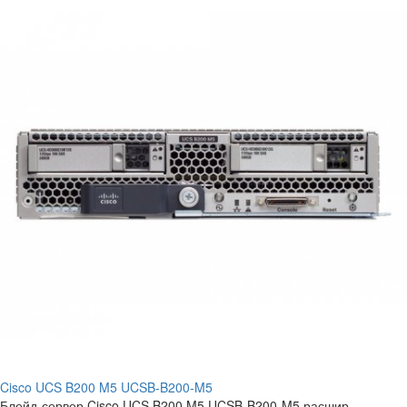
Cisco UCS B200 M5 UCSB-B200-M5
Блейд-сервер Cisco UCS B200 M5 UCSB-B200-M5 расшир..