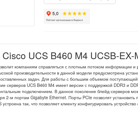
р Cisco UCS B460 M4 UCSB-EX-
зволит компаниям справляться с плотным потоком информации и р
сокой производительности в данной модели предусмотрена установ
от поставленных задач. Для работы с большим объемом поступающе
ие серверов UCS B460 M4 имеет версии с поддержкой DDR3 и DDR
онтальным подключением. В данное поколение блейд-серверов мож
аря 2-м портам Gigabyte Ethernet. Порты PCIe позволят установить
CS устроена так, что позволяет клиенту конфигурировать устройст