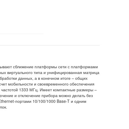
овывают сближение платформы сети с платформами
нных виртуального типа и унифицированная матрица
работки данных, а в конечном итоге – общих
 счет мобильности и своевременного обеспечения
с частотой 1333 МГц. Имеет компактные размеры –
лючение и отключение прибора можно делать без
thernet-портами 10/100/1000 Base-T и одним
лок.