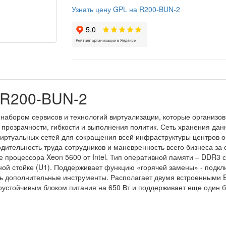
Узнать цену GPL на R200-BUN-2
 R200-BUN-2
набором сервисов и технологий виртуализации, которые организ
 прозрачности, гибкости и выполнения политик. Сеть хранения да
ртуальных сетей для сокращения всей инфраструктуры центров об
одительность труда сотрудников и маневренность всего бизнеса за
 процессора Xeon 5600 от Intel. Тип оперативной памяти – DDR3 
рной стойке (U1). Поддерживает функцию «горячей замены» - подк
ть дополнительные инструменты. Располагает двумя встроенными E
оустойчивым блоком питания на 650 Вт и поддерживает еще один б