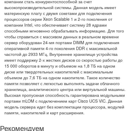
компании стать конкурентоспособной за счет
высокопроизводительной системы. Данная модель имеет
материнскую плату с двумя сокетами для подключения
процессоров серии Xeon Scalable 1 и 2-го поколения от
компании Intel, что обеспечивает систему 28 ядрами
способными мгновенно обрабатывать информацию. Для того
чтобы справиться с массивом данных в реальном времени
сервер оборудован 24-мя портами DIMM для подключения
оперативной памяти 4-го поколения DDR с максимальной
частотой до 2933 МГц. Внутреннее хранилище устройства
имеет поддержку 2-х жестких дисков со скоростью работы до
15 000 оборотов в минуту и объемом на 1,8 ТБ на одном
диске или твердотельных накопителей с максимальным
объемом до 7,6 ТБ на одном накопителе. Такое количество
памяти позволяет с легкостью выполнять задачи облачного
хранилища, аналитического центра или виртуальной машины.
Высокая пропускная способность гарантирована модульными
портами mLOM с подключением карт Cisco UCS VIC. Данная
модель сервера идет без комплектации процессора, модулей
памяти, накопителей и карт расширения.
Рекомендуем