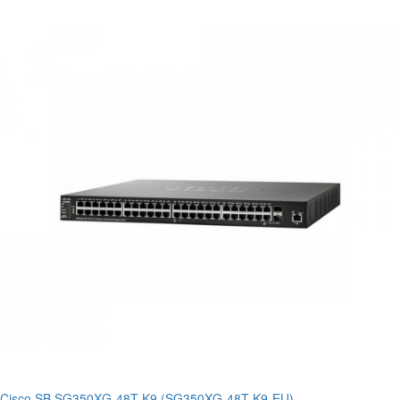
Cisco SB SG350XG-48T-K9 (SG350XG-48T-K9-EU)