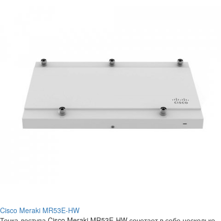
Cisco Meraki MR53E-HW
Точка доступа Cisco Meraki MR53E-HW сочетает в себе несколько