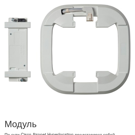
Модуль
По сути Cisco Aironet Hyperlocation представляет собой