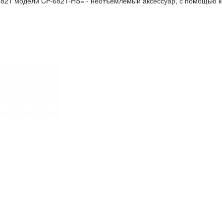
6821 модели CP-6821-HS= - неотъемлемый аксессуар, с помощью к