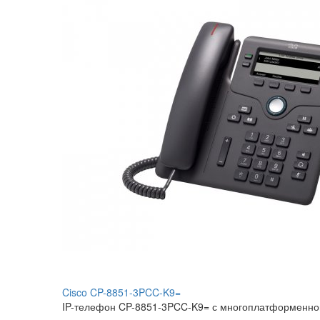
Cisco CP-8851-3PCC-K9=
IP-телефон CP-8851-3PCC-K9= с многоплатформенной