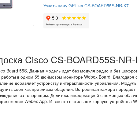
Узнать цену GPL на CS-BOARD55S-NR-K7
 доска Cisco CS-BOARD55S-NR-
ex Board 55S. Данная модель идет без модуля радио и без шифров
работы в одном 55 дюймовом мониторе Webex Board. Благодаря с
ление добавляет устройству интерактивности управления. Модул
ощутить себя как при живом общении. Встроенная камера передаёт
аблюдение за говорящим. Делитесь информацией с помощью облачн
приложение Webex App. И все это в стильном корпусе устройства W