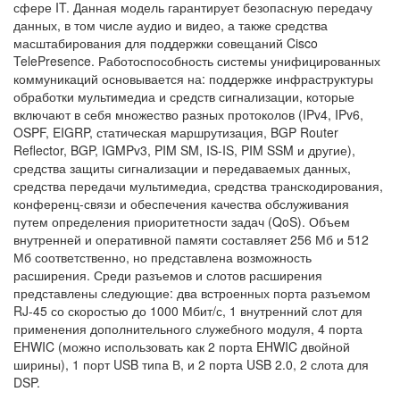
сфере IT. Данная модель гарантирует безопасную передачу
данных, в том числе аудио и видео, а также средства
масштабирования для поддержки совещаний Cisco
TelePresence. Работоспособность системы унифицированных
коммуникаций основывается на: поддержке инфраструктуры
обработки мультимедиа и средств сигнализации, которые
включают в себя множество разных протоколов (IPv4, IPv6,
OSPF, EIGRP, статическая маршрутизация, BGP Router
Reflector, BGP, IGMPv3, PIM SM, IS-IS, PIM SSM и другие),
средства защиты сигнализации и передаваемых данных,
средства передачи мультимедиа, средства транскодирования,
конференц-связи и обеспечения качества обслуживания
путем определения приоритетности задач (QoS). Объем
внутренней и оперативной памяти составляет 256 Мб и 512
Мб соответственно, но представлена возможность
расширения. Среди разъемов и слотов расширения
представлены следующие: два встроенных порта разъемом
RJ-45 со скоростью до 1000 Мбит/с, 1 внутренний слот для
применения дополнительного служебного модуля, 4 порта
EHWIC (можно использовать как 2 порта EHWIC двойной
ширины), 1 порт USB типа В, и 2 порта USB 2.0, 2 слота для
DSP.