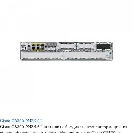
Cisco C8300-2N2S-6T
Cisco C8300-2N2S-6T позволит объединить всю информацию из
ваших офисов в единую сеть. Маршрутизатор Cisco C8300 эт..